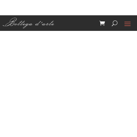
Porta uovo
Arancione e
Bianco