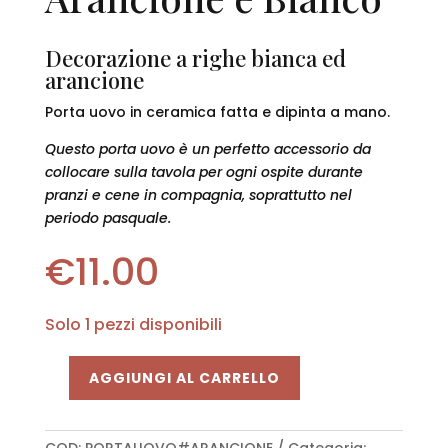
Decorazione a righe bianca ed
arancione
Porta uovo in ceramica fatta e dipinta a mano.
Questo porta uovo è un perfetto accessorio da
collocare sulla tavola per ogni ospite durante
pranzi e cene in compagnia, soprattutto nel
periodo pasquale.
€
11.00
Solo 1 pezzi disponibili
AGGIUNGI AL CARRELLO
Porta
uovo
Arancione
COD:
PORTAUOVO#ARANCIONE
Categoria: