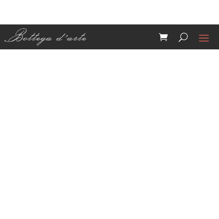
sottobottiglia
“tondo”