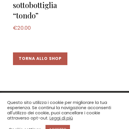
sottobottiglia
“tondo”
€
20.00
TORNA ALLO SHOP
Questo sito utilizza i cookie per migliorare la tua
esperienza. Se continui la navigazione acconsenti
© 2021
Bottega d'arte
di Andreucci Agnese \
all'utilizzo dei cookie, puoi cancellare i cookie
Via Boldrini 13 - 53024 Montalcino (SI) \ C.f.
attraverso opt-out.
Leggi di più
NDRGNS73B45I726Y
Privacy & Cookie Policy
\
Condizioni di vendita